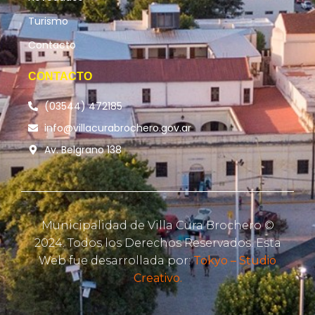
Turismo
Contacto
CONTACTO
(03544) 472185
info@villacurabrochero.gov.ar
Av. Belgrano 138
Municipalidad de Villa Cura Brochero ©
2024. Todos los Derechos Reservados. Esta
Web fue desarrollada por:
Tokyo – Studio
Creativo.