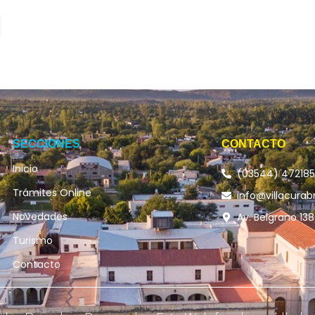
SECCIONES
CONTACTO
Inicio
(03544) 47218
Trámites Online
info@villacurab
Novedades
Av. Belgrano 138
Turismo
Contacto