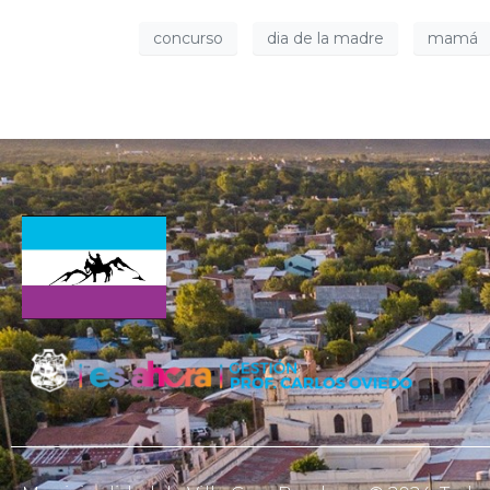
concurso
dia de la madre
mamá