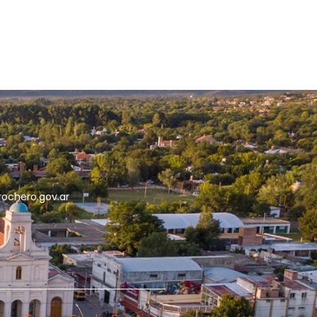
5
rochero.gov.ar