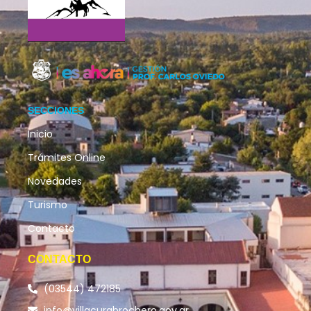
SECCIONES
Inicio
Trámites Online
Novedades
Turismo
Contacto
CONTACTO
(03544) 472185
info@villacurabrochero.gov.ar