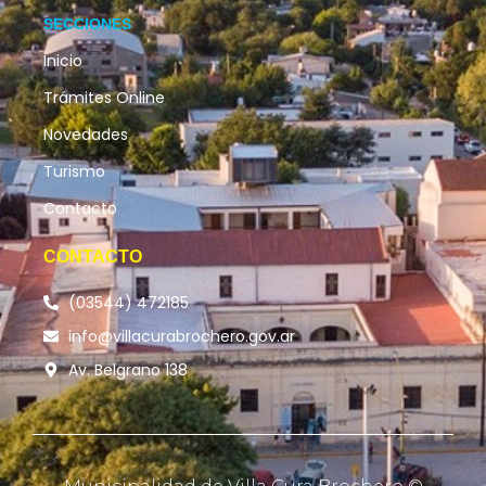
SECCIONES
Inicio
Trámites Online
Novedades
Turismo
Contacto
CONTACTO
(03544) 472185
info@villacurabrochero.gov.ar
Av. Belgrano 138