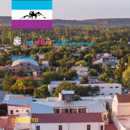
SECCIONES
Inicio
Trámites Online
Novedades
Turismo
Contacto
CONTACTO