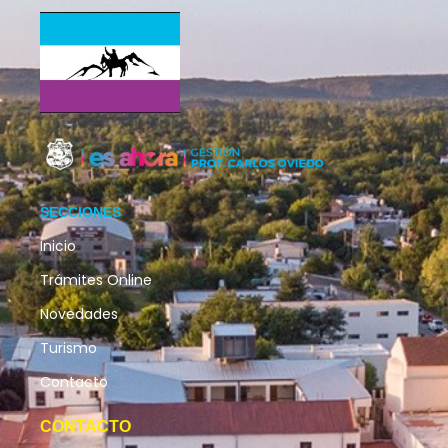
SECCIONES
Inicio
Trámites Online
Novedades
Turismo
Contacto
CONTACTO