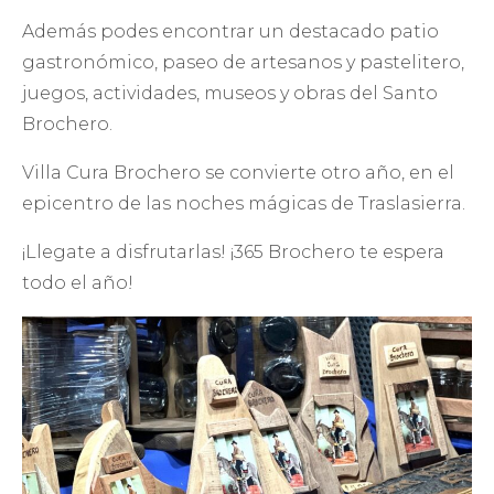
Además podes encontrar un destacado patio
gastronómico, paseo de artesanos y pastelitero,
juegos, actividades, museos y obras del Santo
Brochero.
Villa Cura Brochero se convierte otro año, en el
epicentro de las noches mágicas de Traslasierra.
¡Llegate a disfrutarlas! ¡365 Brochero te espera
todo el año!