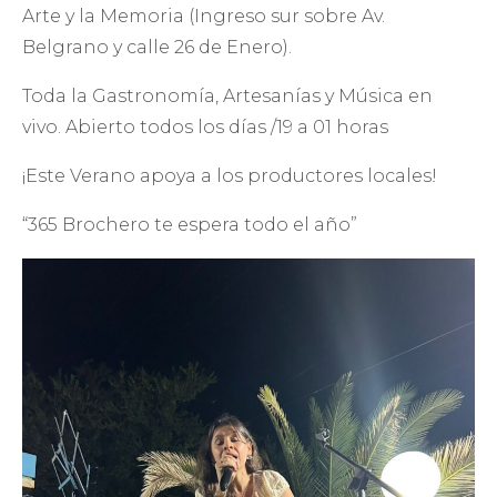
Arte y la Memoria (Ingreso sur sobre Av.
Belgrano y calle 26 de Enero).
Toda la Gastronomía, Artesanías y Música en
vivo. Abierto todos los días /19 a 01 horas
¡Este Verano apoya a los productores locales!
“365 Brochero te espera todo el año”